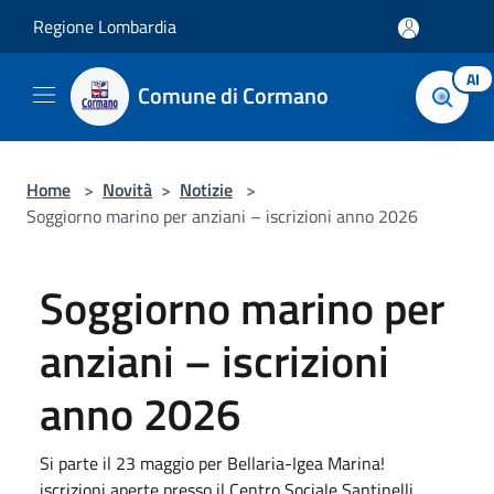
Salta al contenuto principale
Regione Lombardia
AI
Comune di Cormano
Home
>
Novità
>
Notizie
>
Soggiorno marino per anziani – iscrizioni anno 2026
Soggiorno marino per
anziani – iscrizioni
anno 2026
Si parte il 23 maggio per Bellaria-Igea Marina!
iscrizioni aperte presso il Centro Sociale Santinelli.