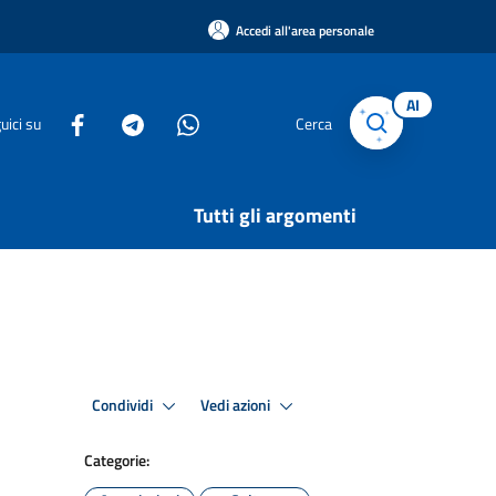
Accedi all'area personale
AI
uici su
Cerca
Tutti gli argomenti
Condividi
Vedi azioni
Categorie: