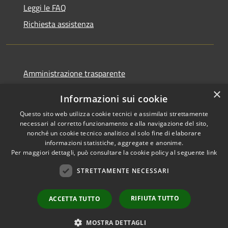
Leggi le FAQ
Richiesta assistenza
Amministrazione trasparente
Informativa privacy
×
Informazioni sui cookie
Note legali
Questo sito web utilizza cookie tecnici e assimilati strettamente
Dichiarazione di accessibilità
necessari al corretto funzionamento e alla navigazione del sito,
nonché un cookie tecnico analitico al solo fine di elaborare
informazioni statistiche, aggregate e anonime.
Per maggiori dettagli, può consultare la cookie policy al seguente
link
STRETTAMENTE NECESSARI
RSS
Copyright © 2026 • Comune di
Accessibilità
Cormano • Powered by
Privacy
Municipium
Accesso
•
RIFIUTA TUTTO
ACCETTA TUTTO
Cookie
redazione
Mappa del sito
MOSTRA DETTAGLI