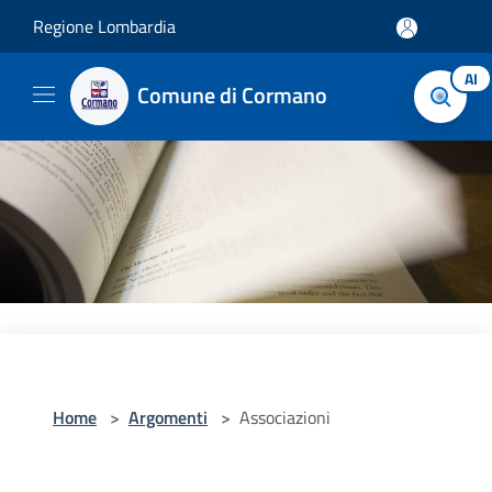
Salta al contenuto principale
Regione Lombardia
AI
Comune di Cormano
Home
>
Argomenti
>
Associazioni