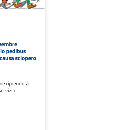
ovembre
zio pedibus
) causa sciopero
re riprenderà
servizio