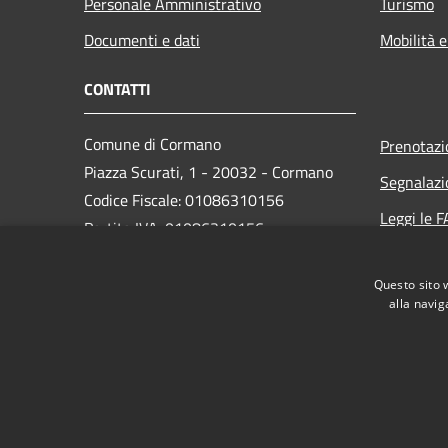
Personale Amministrativo
Turismo
Documenti e dati
Mobilità e
CONTATTI
Comune di Cormano
Prenotaz
Piazza Scurati, 1 - 20032 - Cormano
Segnalazi
Codice Fiscale: 01086310156
Leggi le 
Partita IVA: 01086310156
Richiesta
Questo sito 
PEC:
alla navig
comune.cormano@comune.cormano.mi.legalmailpa.
Centralino Unico: 02663241