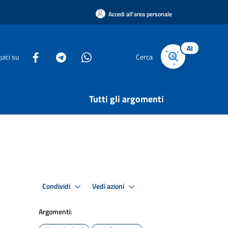
Accedi all'area personale
AI
uici su
Cerca
Tutti gli argomenti
Condividi
Vedi azioni
Argomenti: