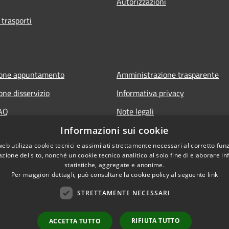
Autorizzazioni
 trasporti
ione appuntamento
Amministrazione trasparente
one disservizio
Informativa privacy
FAQ
Note legali
 assistenza
Dichiarazione di accessibilità
Informazioni sui cookie
web utilizza cookie tecnici e assimilati strettamente necessari al corretto fu
azione del sito, nonché un cookie tecnico analitico al solo fine di elaborare i
statistiche, aggregate e anonime.
it
Per maggiori dettagli, può consultare la cookie policy al seguente
link
STRETTAMENTE NECESSARI
RIFIUTA TUTTO
ACCETTA TUTTO