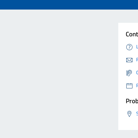
Cont
Prob