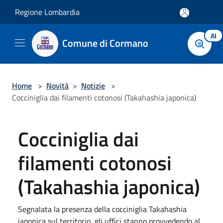
Salta al contenuto principale
Regione Lombardia
AI
Comune di Cormano
Home
>
Novità
>
Notizie
>
Cocciniglia dai filamenti cotonosi (Takahashia japonica)
Cocciniglia dai
filamenti cotonosi
(Takahashia japonica)
Segnalata la presenza della cocciniglia Takahashia
japonica sul territorio, gli uffici stanno provvedendo al