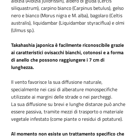
albizia (Albizia julibrissin), albero di giuda (Cercis
siliquastrum), carpino bianco (Carpinus betulus), gelso
nero e bianco (Morus nigra e M. alba), bagolaro (Celtis
australis), liquidambar (Liquidambar styraciflua) e olmi
(Ulmus sp.).
Takahashia japonica è facilmente riconoscibile grazie
ai caratteristici ovisacchi bianchi, cotonosi e a forma
di anello che possono raggiungere i 7 cm di
lunghezza.
Il vento favorisce la sua diffusione naturale,
specialmente nei casi di alberature monospecifiche
utilizzate ai margini delle strade o nei parcheggi.
La sua diffusione su brevi e lunghe distanze può anche
essere passiva, tramite mezzi di trasporto o materiale
vegetale infestato (come piante o residui di potature).
Al momento non esiste un trattamento specifico che