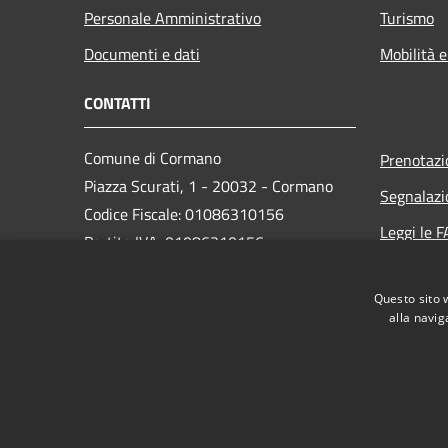
Personale Amministrativo
Turismo
Documenti e dati
Mobilità e
CONTATTI
Comune di Cormano
Prenotaz
Piazza Scurati, 1 - 20032 - Cormano
Segnalazi
Codice Fiscale: 01086310156
Leggi le 
Partita IVA: 01086310156
Richiesta
Questo sito 
PEC:
alla navig
comune.cormano@comune.cormano.mi.legalmailpa.
Centralino Unico: 02663241