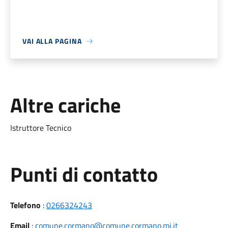
VAI ALLA PAGINA
Altre cariche
Istruttore Tecnico
Punti di contatto
Telefono
:
0266324243
Email
:
comune.cormano@comune.cormano.mi.it