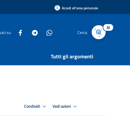
Accedi all'area personale
AI
uici su
Cerca
Tutti gli argomenti
Condividi
Vedi azioni