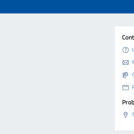
Cont
Prob