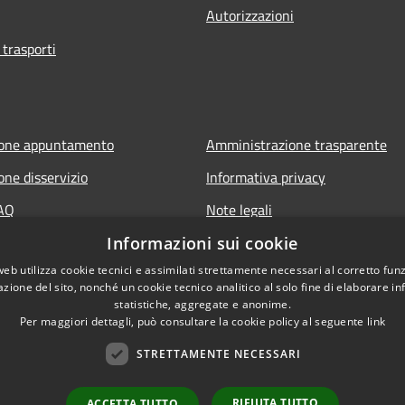
Autorizzazioni
 trasporti
ione appuntamento
Amministrazione trasparente
one disservizio
Informativa privacy
FAQ
Note legali
 assistenza
Dichiarazione di accessibilità
Informazioni sui cookie
web utilizza cookie tecnici e assimilati strettamente necessari al corretto fu
azione del sito, nonché un cookie tecnico analitico al solo fine di elaborare i
statistiche, aggregate e anonime.
it
Per maggiori dettagli, può consultare la cookie policy al seguente
link
STRETTAMENTE NECESSARI
RIFIUTA TUTTO
ACCETTA TUTTO