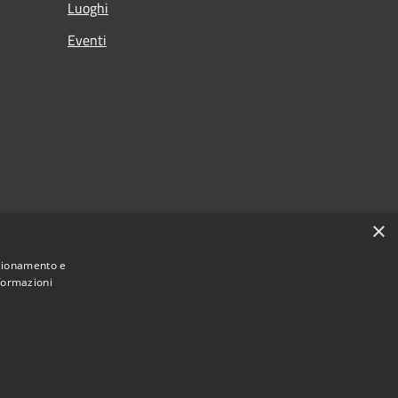
Luoghi
Eventi
×
nzionamento e
nformazioni