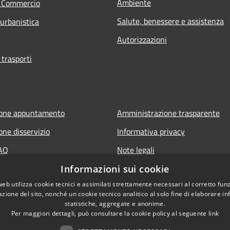
Ambiente
e Commercio
Salute, benessere e assistenza
 urbanistica
Autorizzazioni
 trasporti
ione appuntamento
Amministrazione trasparente
one disservizio
Informativa privacy
FAQ
Note legali
 assistenza
Dichiarazione di accessibilità
Informazioni sui cookie
web utilizza cookie tecnici e assimilati strettamente necessari al corretto fu
azione del sito, nonché un cookie tecnico analitico al solo fine di elaborare i
statistiche, aggregate e anonime.
it
Per maggiori dettagli, può consultare la cookie policy al seguente
link