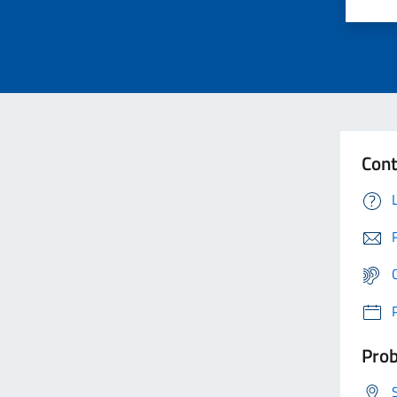
Cont
Prob