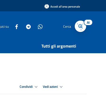
Accedi all'area personale
AI
uici su
Cerca
Tutti gli argomenti
Condividi
Vedi azioni