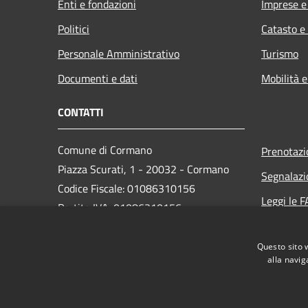
Enti e fondazioni
Imprese 
Politici
Catasto e
Personale Amministrativo
Turismo
Documenti e dati
Mobilità e
CONTATTI
Comune di Cormano
Prenotaz
Piazza Scurati, 1 - 20032 - Cormano
Segnalazi
Codice Fiscale: 01086310156
Leggi le 
Partita IVA: 01086310156
Richiesta
Questo sito 
PEC:
alla navig
comune.cormano@comune.cormano.mi.legalmailpa.
Centralino Unico: 02663241