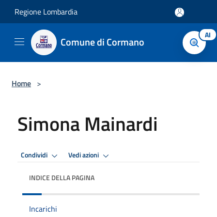
Salta al contenuto principale
Regione Lombardia
AI
Comune di Cormano
Home
>
Simona Mainardi
Condividi
Vedi azioni
INDICE DELLA PAGINA
Incarichi