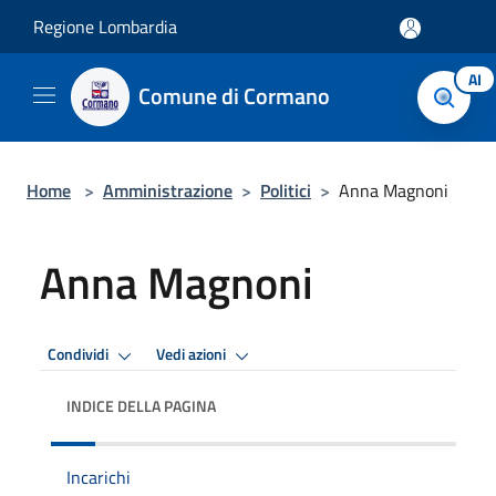
Salta al contenuto principale
Regione Lombardia
AI
Comune di Cormano
Home
>
Amministrazione
>
Politici
>
Anna Magnoni
Anna Magnoni
Condividi
Vedi azioni
INDICE DELLA PAGINA
Incarichi