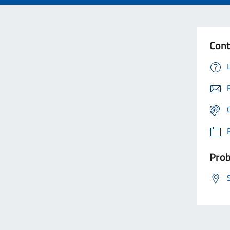
Cont
Prob