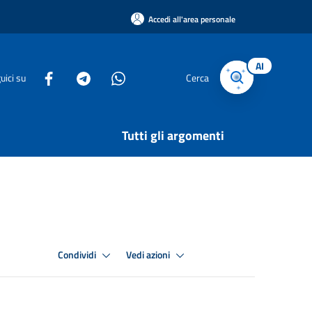
Accedi all'area personale
AI
uici su
Cerca
Tutti gli argomenti
Condividi
Vedi azioni