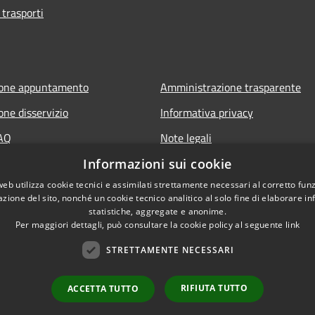
 trasporti
ione appuntamento
Amministrazione trasparente
one disservizio
Informativa privacy
FAQ
Note legali
 assistenza
Dichiarazione di accessibilità
Informazioni sui cookie
web utilizza cookie tecnici e assimilati strettamente necessari al corretto fu
azione del sito, nonché un cookie tecnico analitico al solo fine di elaborare i
statistiche, aggregate e anonime.
it
Per maggiori dettagli, può consultare la cookie policy al seguente
link
STRETTAMENTE NECESSARI
RIFIUTA TUTTO
ACCETTA TUTTO