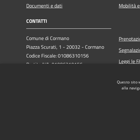
Documenti e dati
Mobilità e
CONTATTI
Comune di Cormano
Prenotaz
Piazza Scurati, 1 - 20032 - Cormano
Segnalazi
Codice Fiscale: 01086310156
Leggi le 
Partita IVA: 01086310156
Richiesta
Questo sito 
PEC:
alla navig
comune.cormano@comune.cormano.mi.legalmailpa.
Centralino Unico: 02663241