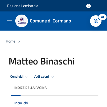
Salta al contenuto principale
Regione Lombardia
AI
Comune di Cormano
Home
>
Matteo Binaschi
Condividi
Vedi azioni
INDICE DELLA PAGINA
Incarichi