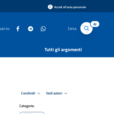
Accedi all'area personale
AI
uici su
Cerca
Tutti gli argomenti
Condividi
Vedi azioni
Categorie: