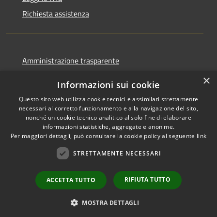
Richiesta assistenza
Amministrazione trasparente
Informativa privacy
×
Informazioni sui cookie
Note legali
Questo sito web utilizza cookie tecnici e assimilati strettamente
Dichiarazione di accessibilità
necessari al corretto funzionamento e alla navigazione del sito,
nonché un cookie tecnico analitico al solo fine di elaborare
informazioni statistiche, aggregate e anonime.
Per maggiori dettagli, può consultare la cookie policy al seguente
link
STRETTAMENTE NECESSARI
RSS
Copyright © 2026 • Comune di
Accessibilità
Cormano • Powered by
Privacy
Municipium
Accesso
•
RIFIUTA TUTTO
ACCETTA TUTTO
Cookie
redazione
Mappa del sito
MOSTRA DETTAGLI