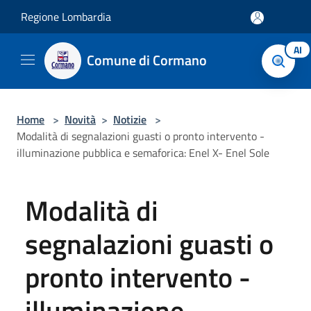
Salta al contenuto principale
Regione Lombardia
AI
Comune di Cormano
Home
>
Novità
>
Notizie
>
Modalità di segnalazioni guasti o pronto intervento -
illuminazione pubblica e semaforica: Enel X- Enel Sole
Modalità di
segnalazioni guasti o
pronto intervento -
illuminazione