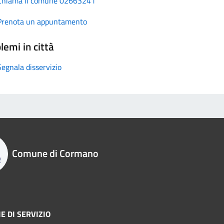
Chiama il comune 02663241
Prenota un appuntamento
lemi in città
Segnala disservizio
Comune di Cormano
E DI SERVIZIO