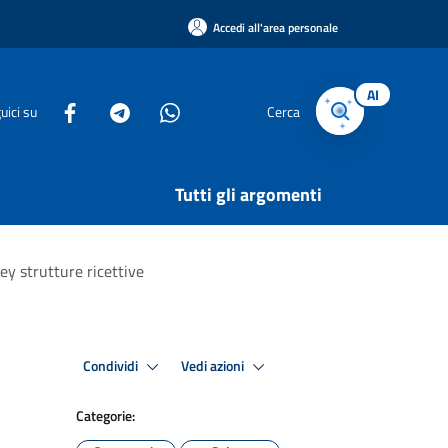
Accedi all'area personale
AI
uici su
Cerca
Tutti gli argomenti
ey strutture ricettive
Condividi
Vedi azioni
Categorie: