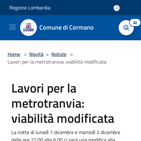
Salta al contenuto principale
Regione Lombardia
AI
Comune di Cormano
Home
>
Novità
>
Notizie
>
Lavori per la metrotranvia: viabilità modificata
Lavori per la
metrotranvia:
viabilità modificata
La notte di lunedì 1 dicembre e martedì 2 dicembre
dalle ore 22.00 alle 6.00 ci sarà una modifica alla