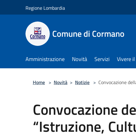
Salta al contenuto principale
Regione Lombardia
Comune di Cormano
Amministrazione
Novità
Servizi
Vivere 
Home
>
Novità
>
Notizie
>
Convocazione della
Convocazione de
“Istruzione, Cult