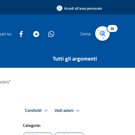
Accedi all'area personale
AI
uici su
Cerca
Tutti gli argomenti
avoro”
Condividi
Vedi azioni
Categorie: