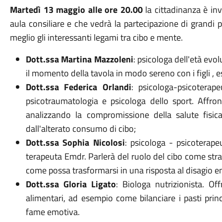
Martedì 13 maggio alle ore 20.00
la cittadinanza è invi
aula consiliare e che vedrà la partecipazione di grandi
meglio gli interessanti legami tra cibo e mente.
Dott.ssa Martina Mazzoleni
: psicologa dell'età evo
il momento della tavola in modo sereno con i figli , 
Dott.ssa Federica Orlandi
: psicologa-psicoterap
psicotraumatologia e psicologa dello sport. Affront
analizzando la compromissione della salute fisic
dall'alterato consumo di cibo;
Dott.ssa Sophia Nicolosi
: psicologa - psicoterape
terapeuta Emdr. Parlerà del ruolo del cibo come st
come possa trasformarsi in una risposta al disagio e
Dott.ssa Gloria Ligato
: Biologa nutrizionista. Off
alimentari, ad esempio come bilanciare i pasti princ
fame emotiva.