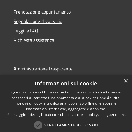
Prenotazione appuntamento
Segnalazione disservizio
Leggi le FAQ
Richiesta assistenza
Amministrazione trasparente
Informativa privacy
×
Informazioni sui cookie
Note legali
Questo sito web utilizza cookie tecnici e assimilati strettamente
Dichiarazione di accessibilità
necessari al corretto funzionamento e alla navigazione del sito,
nonché un cookie tecnico analitico al solo fine di elaborare
informazioni statistiche, aggregate e anonime.
Per maggiori dettagli, può consultare la cookie policy al seguente
link
STRETTAMENTE NECESSARI
RSS
Copyright © 2026 • Comune di